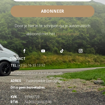
ABONNEER
Door je hier in te schrijven ga je automatisch
akkoord met het
privacybeleid
CONTACT
TEL
(+316) 16 33 13 92
info@thepolarbearadventures.com
ADRES
Pastorijakker Den Dungen
Dit is geen bezoekadres.
KVK
93989709
BTW
NL005056602B48